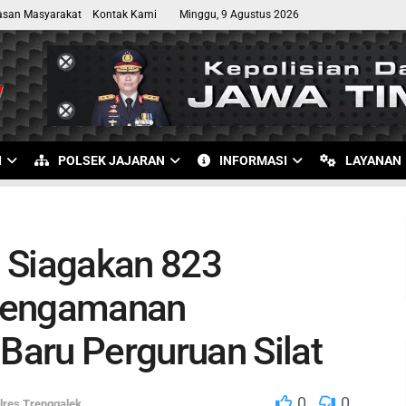
asan Masyarakat
Kontak Kami
Minggu, 9 Agustus 2026
I
POLSEK JAJARAN
INFORMASI
LAYANAN
 Siagakan 823
 Pengamanan
aru Perguruan Silat
0
0
lres Trenggalek