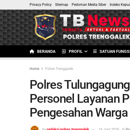
Privacy Policy
Sitemap
Pedoman Media Siber
Indeks Kepu
BERANDA
PROFIL
SATUAN FUNGS
Home
Polres Trenggalek
Polres Tulungagung
Personel Layanan
Pengesahan Warga B
by
redaksi polres trenggalek
16 Juni 2026
in
Po