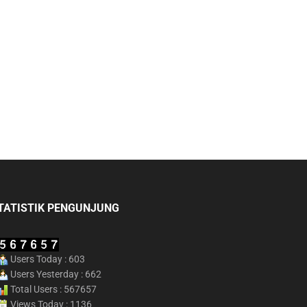
TATISTIK PENGUNJUNG
Users Today : 603
Users Yesterday : 662
Total Users : 567657
Views Today : 1136