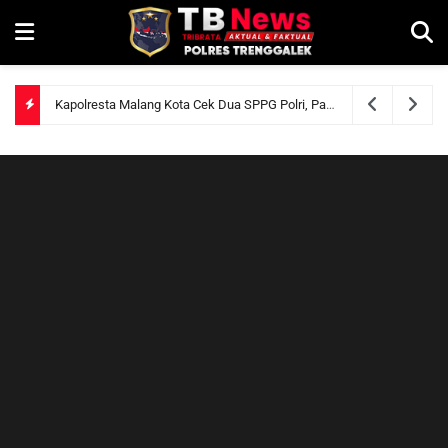
Kapolresta Malang Kota Cek Dua SPPG Polri, Pastikan Standar Pemenuhan Gizi dan Pengelolaan Limbah Berjalan Optimal