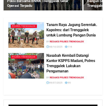
Polisi Bersama BNNK Trenggalek Gelar
Bangun SPPG
Operasi Terpadu
Trenggalek 
Tanam Raya Jagung Serentak.
POLRES TRENGGALEK
Kapolres: dari Trenggalek
untuk Lumbung Pangan Dunia
BY
REDAKSI POLRES TRENGGALEK
08/10/2025
116
Nasabah Kembali Datangi
POLRES TRENGGALEK
Kantor KSPPS Madani, Polres
Trenggalek Lakukan
Pengamanan
BY
REDAKSI POLRES TRENGGALEK
09/07/2025
95