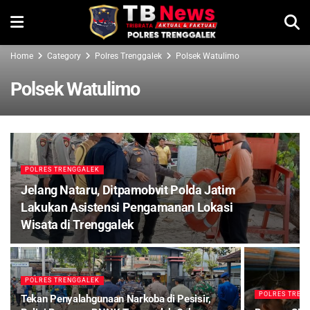
Home
Category
Polres Trenggalek
Polsek Watulimo
Polsek Watulimo
POLRES TRENGGALEK
Jelang Nataru, Ditpamobvit Polda Jatim
Lakukan Asistensi Pengamanan Lokasi
Wisata di Trenggalek
POLRES TRENGGALEK
POLRES TREN
Tekan Penyalahgunaan Narkoba di Pesisir,